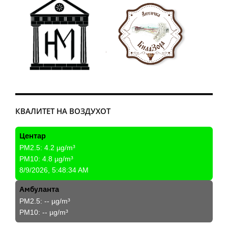
КВАЛИТЕТ НА ВОЗДУХОТ
Центар
PM2.5:
4.2
µg/m³
PM10:
4.8
µg/m³
8/9/2026, 5:48:34 AM
Амбуланта
PM2.5:
--
µg/m³
PM10:
--
µg/m³