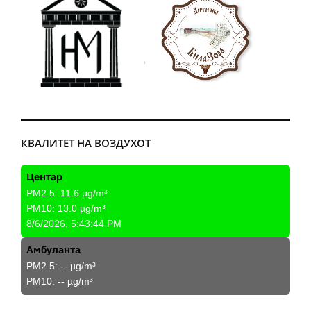
КВАЛИТЕТ НА ВОЗДУХОТ
Центар
PM2.5:
11.6
µg/m³
PM10:
13.0
µg/m³
8/6/2026, 5:43:44 PM
Амбуланта
PM2.5:
--
µg/m³
PM10:
--
µg/m³