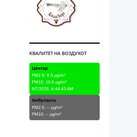
КВАЛИТЕТ НА ВОЗДУХОТ
Центар
PM2.5:
8.0
µg/m³
PM10:
10.6
µg/m³
8/7/2026, 6:44:43 AM
Амбуланта
PM2.5:
--
µg/m³
PM10:
--
µg/m³