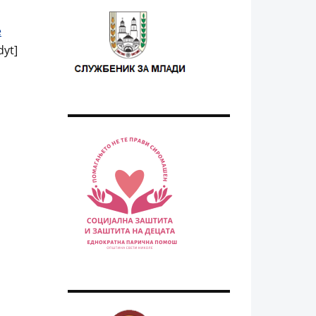
е
yt]