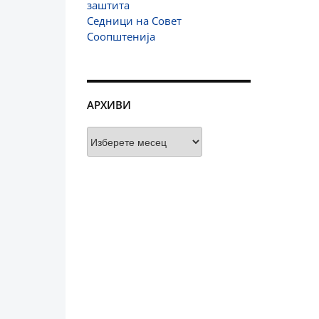
заштита
Седници на Совет
Соопштенија
АРХИВИ
Архиви