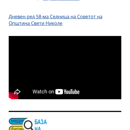
Дневен ред 58-ма Седница на Советот на
Општина Свети Николе