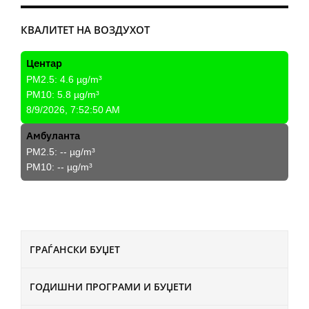
КВАЛИТЕТ НА ВОЗДУХОТ
Центар
PM2.5:
4.6
µg/m³
PM10:
5.8
µg/m³
8/9/2026, 7:52:50 AM
Амбуланта
PM2.5:
--
µg/m³
PM10:
--
µg/m³
ГРАЃАНСКИ БУЏЕТ
ГОДИШНИ ПРОГРАМИ И БУЏЕТИ