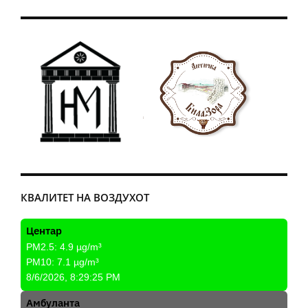
КВАЛИТЕТ НА ВОЗДУХОТ
Центар
PM2.5:
4.9
µg/m³
PM10:
7.1
µg/m³
8/6/2026, 8:29:25 PM
Амбуланта