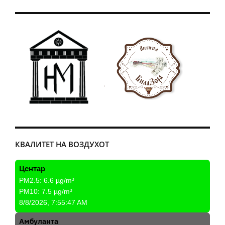
КВАЛИТЕТ НА ВОЗДУХОТ
Центар
PM2.5:
6.6
µg/m³
PM10:
7.5
µg/m³
8/8/2026, 7:55:47 AM
Амбуланта