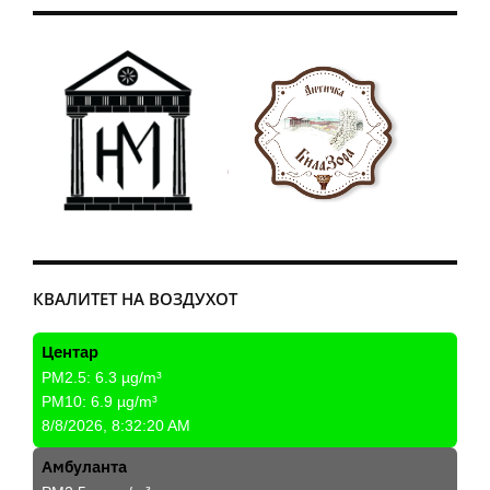
КВАЛИТЕТ НА ВОЗДУХОТ
Центар
PM2.5:
6.3
µg/m³
PM10:
6.9
µg/m³
8/8/2026, 8:32:20 AM
Амбуланта