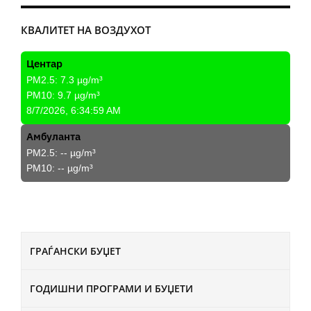
КВАЛИТЕТ НА ВОЗДУХОТ
Центар
PM2.5:
7.3
µg/m³
PM10:
9.7
µg/m³
8/7/2026, 6:34:59 AM
Амбуланта
PM2.5:
--
µg/m³
PM10:
--
µg/m³
ГРАЃАНСКИ БУЏЕТ
ГОДИШНИ ПРОГРАМИ И БУЏЕТИ