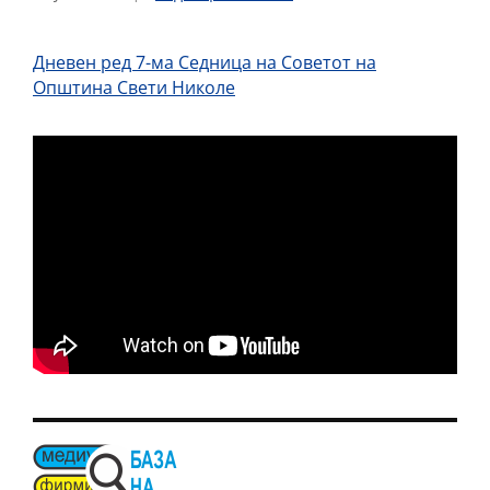
Дневен ред 7-ма Седница на Советот на
Општина Свети Николе