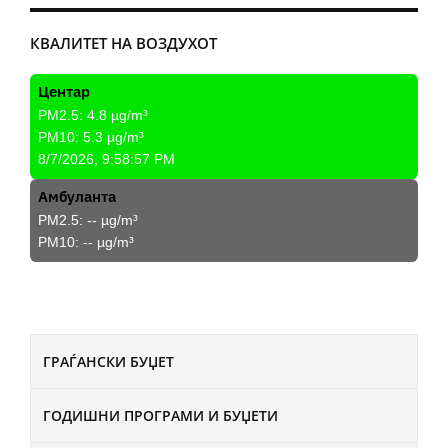
КВАЛИТЕТ НА ВОЗДУХОТ
Центар
PM2.5:
4.8
µg/m³
PM10:
5.3
µg/m³
8/7/2026, 9:58:57 PM
Амбуланта
PM2.5:
--
µg/m³
PM10:
--
µg/m³
ГРАЃАНСКИ БУЏЕТ
ГОДИШНИ ПРОГРАМИ И БУЏЕТИ