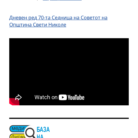
Дневен ред 70-та Седница на Советот на
Општина Свети Николе