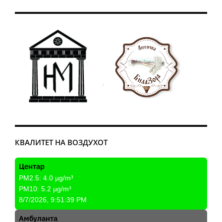
КВАЛИТЕТ НА ВОЗДУХОТ
Центар
PM2.5:
4.0
µg/m³
PM10:
5.2
µg/m³
8/7/2026, 9:51:39 PM
Амбуланта