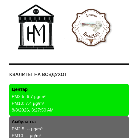
КВАЛИТЕТ НА ВОЗДУХОТ
Центар
PM2.5:
6.7
µg/m³
PM10:
7.4
µg/m³
8/8/2026, 3:27:50 AM
Амбуланта
PM2.5:
--
µg/m³
PM10:
--
µg/m³