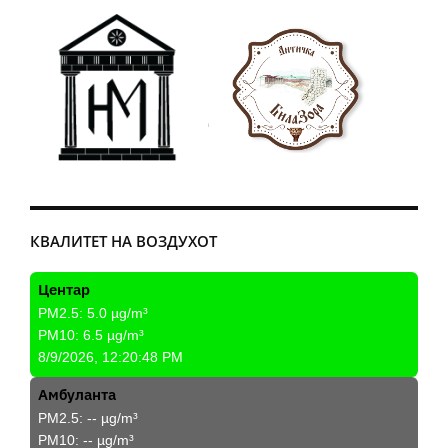
КВАЛИТЕТ НА ВОЗДУХОТ
Центар
PM2.5:
5.0
µg/m³
PM10:
6.5
µg/m³
8/9/2026, 12:20:48 PM
Амбуланта
PM2.5:
--
µg/m³
PM10:
--
µg/m³