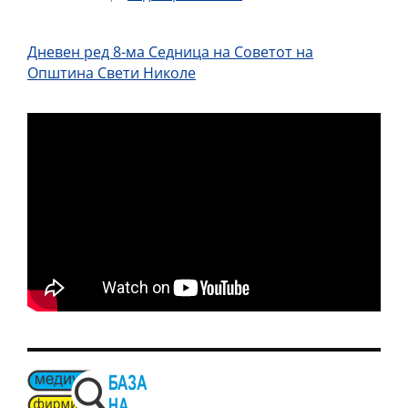
Дневен ред 8-ма Седница на Советот на
Општина Свети Николе