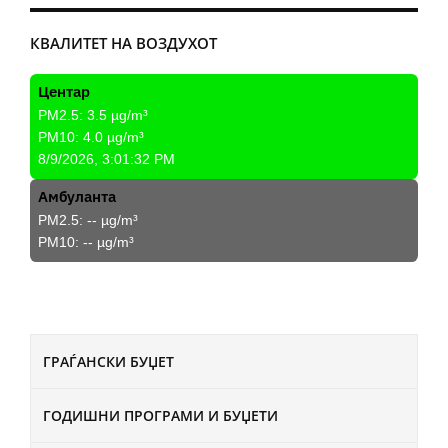
КВАЛИТЕТ НА ВОЗДУХОТ
Центар
PM2.5:
3.5
µg/m³
PM10:
4.0
µg/m³
8/9/2026, 3:01:32 PM
Амбуланта
PM2.5:
--
µg/m³
PM10:
--
µg/m³
ГРАЃАНСКИ БУЏЕТ
ГОДИШНИ ПРОГРАМИ И БУЏЕТИ