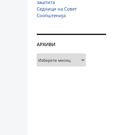
заштита
Седници на Совет
Соопштенија
АРХИВИ
Архиви