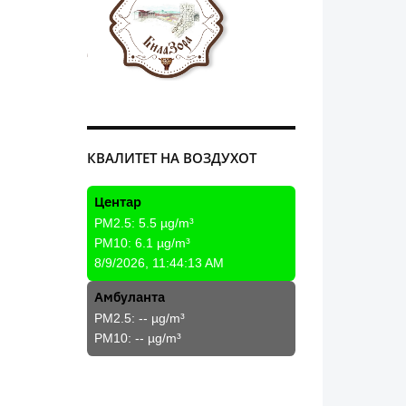
КВАЛИТЕТ НА ВОЗДУХОТ
Центар
PM2.5:
5.5
µg/m³
PM10:
6.1
µg/m³
8/9/2026, 11:44:13 AM
Амбуланта
PM2.5:
--
µg/m³
PM10:
--
µg/m³