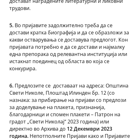
достават наградените литературни и ликовни
трудови.
5
.
Во пријавите задолжително треба да се
достави кратка биографија и да се образложи за
какви остварувања се доставува предлогот. Кон
пријавата потребно е да се достави и најмалку
една препорака од релевантна институција или
истакнат поединец од областа во која се
конкурира.
6
.
Предлозите се доставаат на адреса: Општина
Свети Николе, Плоштад Илинден бр. 12 (со
назнака: за прибирање на пријави со предлози
за доделување на плакета, признанија,
благодарници и спомен плакети – Патрон на
градот „Свети Николај“ 2023 година) или
директно во Архива до
1
2 Декември 20
23
година
.
Непотполните Пријави како и Пријавите