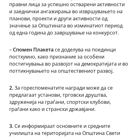
правни лица за успешно остварени активности
и заеднички ангажирања во извршувањето на
планови, проекти и други активности од
значење за Општината во изминатиот период
од една година до завршување на конкурсот.
–
Спомен Плакета
се доделува на поединци
постхумно, како признание за особени
постигнувања во развојот на демократијата и во
поттикнувањето на општествениот развој.
2.
За гореспоменатите награди може да се
предлагаат установи, трговски друштва,
здруженија на граѓани, спортски клубови,
граѓани како и странски државјани.
3.
Се информираат основните и средните
училишта на територијата на Општина Свети