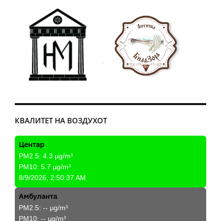
КВАЛИТЕТ НА ВОЗДУХОТ
Центар
PM2.5:
4.3
µg/m³
PM10:
5.7
µg/m³
8/9/2026, 2:50:37 AM
Амбуланта
PM2.5:
--
µg/m³
PM10:
--
µg/m³