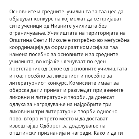
Основните и средните училишта за таа цел да
објавуват конкурс на кој можат да се пријават
сите ученици од Нивните училишта без
ограничување. Училиштата на територијата на
Општина Свети Николе е потребно во меѓусебна
координација да формираат комисија за таа
намена посебно за основните и за средните
училишта, во која ќе членуваат по еден
претставник од секое од основните училиштата
и тоа: посебно за ликовниот и посебно за
литературниот конкурс. Комисиите имаат за
обврска да ги примат и разгледат пријавените
ликовни и литературни творби, да донесат
одлука за наградување на најдобрите три
ликовни и три литературни творби односно
прво, второ и трето место и да достават
извештај до Одборот за доделување на
општински признанија и награди. Како и да ги