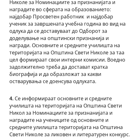
Николе за Номинациите за признанијата и
наградите во сферата на образованието:
најдобар Просветен работник и најдобар
ученик за завршената учебна година во вид на
одлука да се доставуваат до Одборот за
доделување на општински признанија и
награди. Oсновните и средните училишта на
територијата на Општина Свети Николе за таа
цел формираат свои интерни комисии. Воедно
задолжително треба да достават кратка
биографија и да образложат за какви
остварувања се доенсува одлуката.
4.
Се информираат основните и средните
училишта на територијата на Општина Свети
Никол за Номинациите за признанијата и
наградите на учениците од основните и
средните улилишта територијата на Општина
Свети Николе за ликовен и литературен конкурс.