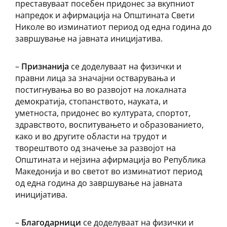
преставуваат посебен придонес за вкупниот
напредок и афирмација на Општината Свети
Николе во изминатиот период од една година до
завршување на јавната иницијатива.
–
Признанија
се доделуваат на физички и
правни лица за значајни остварувања и
постигнувања во во развојот на локалната
демократија, стопанството, науката, и
уметноста, придонес во културата, спортот,
здравството, воспитувањето и образованието,
како и во другите области на трудот и
творештвото од значење за развојот на
Општината и нејзина афирмација во Република
Македонија и во светот во изминатиот период
од една година до завршување на јавната
иницијатива.
–
Благодарници
се доделуваат на физички и