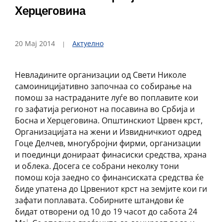
Херцеговина
20 Мај 2014
Актуелно
Невладините организации од Свети Николе
самоиницијативно започнаа со собирање на
помош за настраданите луѓе во поплавите кои
го зафатија регионот на посавина во Србија и
Босна и Херцеговина. Општинскиот Црвен крст,
Организацијата на жени и Извидничкиот одред
Гоце Делчев, многубројни фирми, организации
и поединци донираат финасиски средства, храна
и облека. Досега се собрани неколку тони
помош која заедно со финансиската средства ќе
биде упатена до Црвениот крст на земјите кои ги
зафати поплавата. Собирните штандови ќе
бидат отворени од 10 до 19 часот до сабота 24