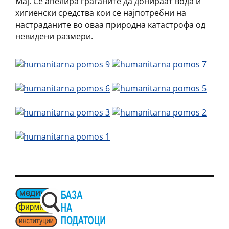
Мај. Се апелира граѓаните да донираат вода и
хигиенски средства кои се најпотребни на
настраданите во оваа природна катастрофа од
невидени размери.