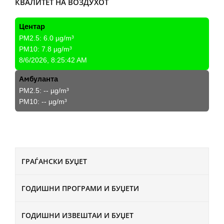
КВАЛИТЕТ НА ВОЗДУХОТ
Центар
PM2.5:
6.0
µg/m³
PM10:
7.8
µg/m³
8/6/2026, 8:25:42 AM
Амбуланта
PM2.5:
--
µg/m³
PM10:
--
µg/m³
ГРАЃАНСКИ БУЏЕТ
ГОДИШНИ ПРОГРАМИ И БУЏЕТИ
ГОДИШНИ ИЗВЕШТАИ И БУЏЕТ