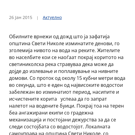
26 Јан 2015
Актуелно
Обилните врнежи од дожд што ја зафатија
општина Свети Николе изминатите денови, го
зголемија нивото на вода на реките. Жителите
во населбите кои се наоѓаат покрај коритото на
светиниколска река стравуваа дека може да
дојде до излевање и поплавување на нивните
домови. Со проток од околу 15 кубни метри вода
во секунда, што е еден од највисоките водостои
забележан во изминатиот период, насипите и
исчистените корита успеаа да го запрат
налетот на водените буици. Покрај тоа на терен
беа ангажирани екипи со градежна
механизација и постојани дежурства за да се
следи состојбата со водостојот. Локалната
самоуправа на општина Свети Николе, со