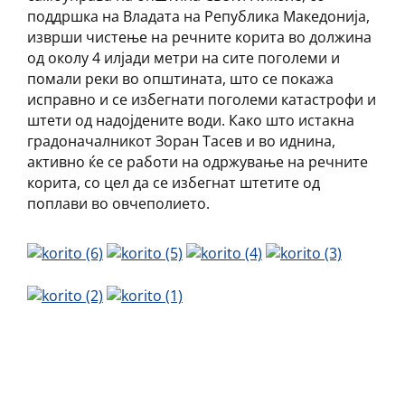
поддршка на Владата на Република Македонија,
изврши чистење на речните корита во должина
од околу 4 илјади метри на сите поголеми и
помали реки во општината, што се покажа
исправно и се избегнати поголеми катастрофи и
штети од надојдените води. Како што истакна
градоначалникот Зоран Тасев и во иднина,
активно ќе се работи на одржување на речните
корита, со цел да се избегнат штетите од
поплави во овчеполието.