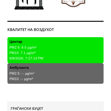
КВАЛИТЕТ НА ВОЗДУХОТ
Центар
PM2.5:
6.5
µg/m³
PM10:
7.1
µg/m³
8/8/2026, 7:27:14 PM
Амбуланта
PM2.5:
--
µg/m³
PM10:
--
µg/m³
ГРАЃАНСКИ БУЏЕТ