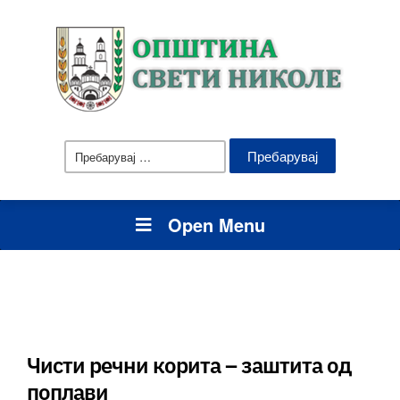
Пребарувај
за:
Open Menu
Чисти речни корита – заштита од
поплави