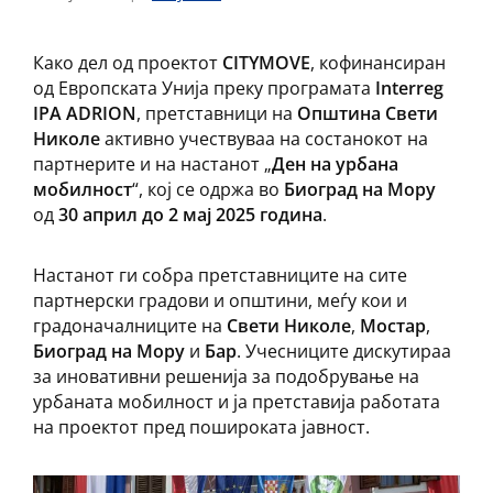
Како дел од проектот
CITYMOVE
, кофинансиран
од Европската Унија преку програмата
Interreg
IPA ADRION
, претставници на
Општина Свети
Николе
активно учествуваа на состанокот на
партнерите и на настанот „
Ден на урбана
мобилност
“, кој се одржа во
Биоград на Мору
од
30 април до 2 мај 2025 година
.
Настанот ги собра претставниците на сите
партнерски градови и општини, меѓу кои и
градоначалниците на
Свети Николе
,
Мостар
,
Биоград на Мору
и
Бар
. Учесниците дискутираа
за иновативни решенија за подобрување на
урбаната мобилност и ја претставија работата
на проектот пред пошироката јавност.