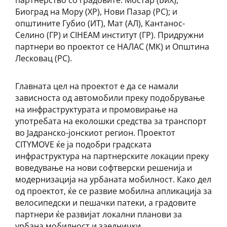
партнерство со градовите: Мостар (БиХ),
Биоград на Мору (ХР), Нови Пазар (РС); и
општините Губио (ИТ), Мат (АЛ), Кантанос-
Селино (ГР) и CIHEAM институт (ГР). Придружни
партнери во проектот се НАЛАС (МК) и Општина
Лесковац (РС).
Главната цел на проектот е да се намали
зависноста од автомобили преку подобрување
на инфраструктурата и промовирање на
употребата на еколошки средства за транспорт
во Јадранско-јонскиот регион. Проектот
CITYMOVE ќе ја подобри градската
инфраструктура на партнерските локации преку
воведување на нови софтверски решенија и
модернизација на урбаната мобилност. Како дел
од проектот, ќе се развие мобилна апликација за
велосипедски и пешачки патеки, а градовите
партнери ќе развијат локални планови за
урбана мобилност и заеднички