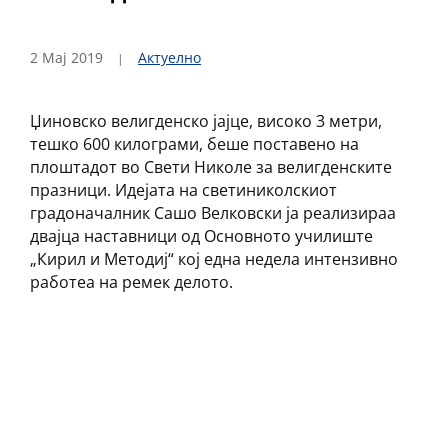
2 Мај 2019
Актуелно
Џиновско велигденско јајце, високо 3 метри,
тешко 600 килограми, беше поставено на
плоштадот во Свети Николе за велигденските
празници. Идејата на светиниколскиот
градоначалник Сашо Велковски ја реализираа
двајца наставници од Основното училиште
„Кирил и Методиј“ кој една недела интензивно
работеа на ремек делото.