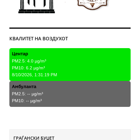
КВАЛИТЕТ НА ВОЗДУХОТ
Центар
PM2.5:
4.0
µg/m³
PM10:
6.2
µg/m³
8/10/2026, 1:31:19 PM
Амбуланта
PM2.5:
--
µg/m³
PM10:
--
µg/m³
ГРАЃАНСКИ БУЏЕТ