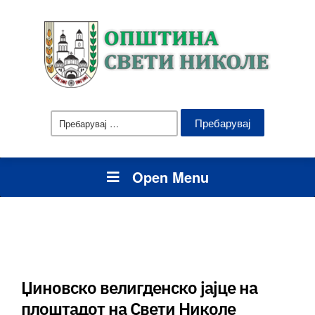
Пребарувај
за:
Open Menu
Џиновско велигденско јајце на
плоштадот на Свети Николе