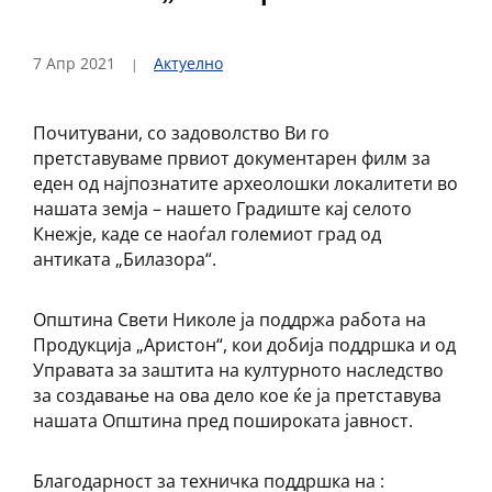
7 Апр 2021
Актуелно
Почитувани, со задоволство Ви го
претставуваме првиот документарен филм за
еден од најпознатите археолошки локалитети во
нашата земја – нашето Градиште кај селото
Кнежје, каде се наоѓал големиот град од
антиката „Билазора“.
Општина Свети Николе ја поддржа работа на
Продукција „Аристон“, кои добија поддршка и од
Управата за заштита на културното наследство
за создавање на ова дело кое ќе ја претставува
нашата Општина пред пошироката јавност.
Благодарност за техничка поддршка на :