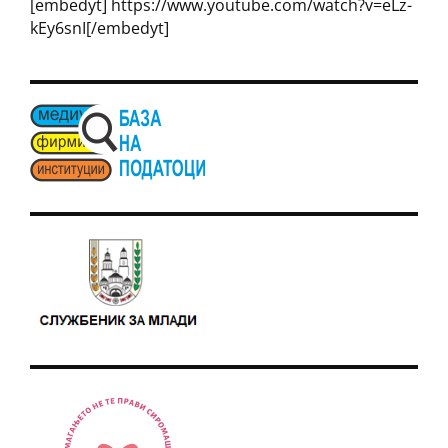
[embedyt] https://www.youtube.com/watch?v=eLz-
kEy6snI[/embedyt]