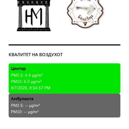
КВАЛИТЕТ НА ВОЗДУХОТ
Центар
PM2.5:
4.4
µg/m³
PM10:
5.0
µg/m³
8/7/2026, 8:54:57 PM
Амбуланта
PM2.5:
--
µg/m³
PM10:
--
µg/m³