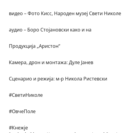
видео – Фото Кисс, Народен музеј Свети Николе
аудио – Боро Стојановски како и на
Продукција „Аристон“
Камера, дрон и монтажа: Дуле Јанев
Сценарио и режија: м-р Никола Ристевски
#СветиНиколе
#ОвчеПоле
#Кнежје