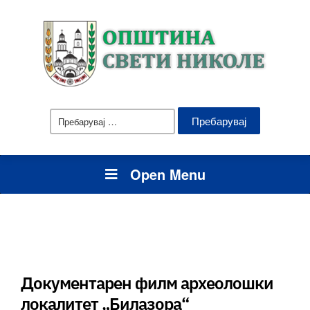
Пребарувај
за:
Open Menu
Документарен филм археолошки
локалитет „Билазора“