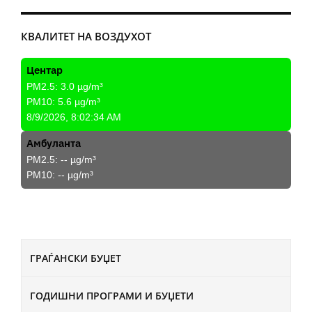
КВАЛИТЕТ НА ВОЗДУХОТ
Центар
PM2.5:
3.0
µg/m³
PM10:
5.6
µg/m³
8/9/2026, 8:02:34 AM
Амбуланта
PM2.5:
--
µg/m³
PM10:
--
µg/m³
ГРАЃАНСКИ БУЏЕТ
ГОДИШНИ ПРОГРАМИ И БУЏЕТИ