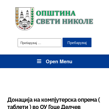
Пребарувај
за:
Open Menu
Донација на компјутерска опрема (
таблети ) во ОУ Гоце Делчев