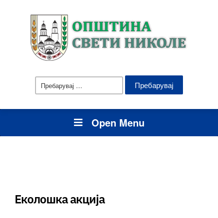
Пребарувај
за:
Open Menu
Еколошка акција