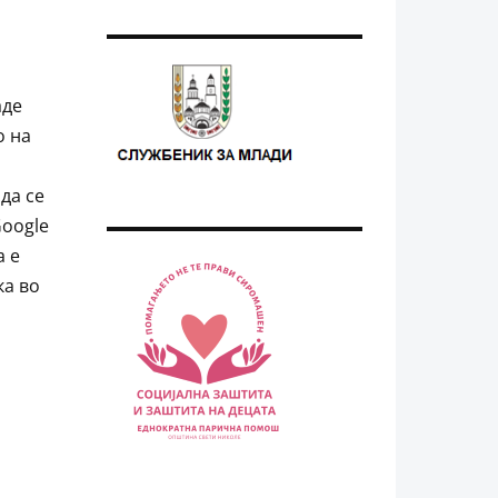
аде
о на
да се
Google
а е
ка во