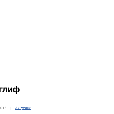
оглиф
2013
Актуелно