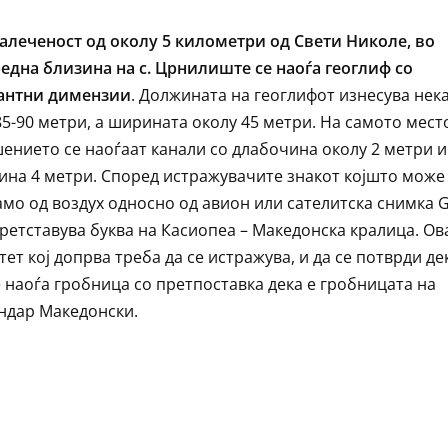
алеченост од околу 5 километри од Свети Николе, во
една близина на с. Црнилиште се наоѓа геоглиф со
антни димензии
. Должината на геоглифот изнесува нек
85-90 метри, а ширината околу 45 метри. На самото мест
ението се наоѓаат канали со длабочина околу 2 метри и
на 4 метри. Според истражувачите знакот којшто може 
амо од воздух односно од авион или сателитска снимка 
претставува буква на Касиопеа – Македонска кралица. Ов
тет кој допрва треба да се истражува, и да се потврди де
е наоѓа гробница со претпоставка дека е гробницата на
ндар Македонски.