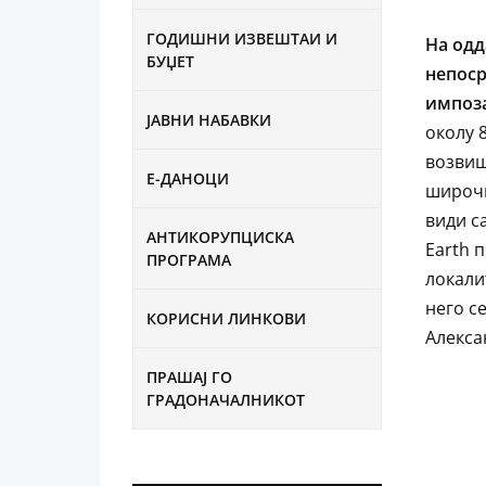
ГОДИШНИ ИЗВЕШТАИ И
На одд
БУЏЕТ
непоср
импоз
ЈАВНИ НАБАВКИ
околу 
возвиш
Е-ДАНОЦИ
широчи
види с
АНТИКОРУПЦИСКА
Earth 
ПРОГРАМА
локали
него с
КОРИСНИ ЛИНКОВИ
Алекса
ПРАШАЈ ГО
ГРАДОНАЧАЛНИКОТ