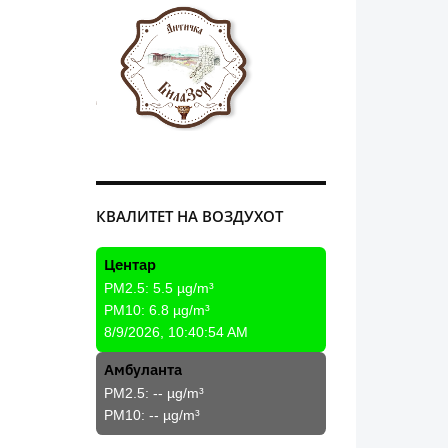
КВАЛИТЕТ НА ВОЗДУХОТ
Центар
PM2.5:
5.5
µg/m³
PM10:
6.8
µg/m³
8/9/2026, 10:40:54 AM
Амбуланта
PM2.5:
--
µg/m³
PM10:
--
µg/m³