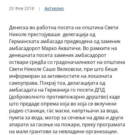
20 Фев 2018
Актуелно
Денеска во работна посета на општина Свети
Николе престојуваше делегација од
Германската амбасада предводена од заменик
амбасадорот Марко Акватичи. Во рамките на
денешната посета заменик амбасадорот
оствари средба со градоначалникот на општина
Свети Николе Сашо Велковски, при што беше
информиран за активностите на локалната
самоуправа. Покрај тоа, делагацијата од
амбасадата на Германија го посети ДПД
(доброволното противпожарно друштво) каде
што предаде опрема која во која се вклучени
радио станици, гас маски, напртњачи за вода,
пумпа за вода, мотор за сечење на дрва и други
апарати за гасење на пожари, преку програмата
на мали грантови за невладини организации.