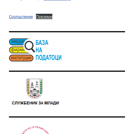
Соопштение
Преземи