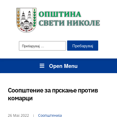
Пребарувај
за:
Open Menu
Соопштение за прскање против
комарци
26 Мај 2022
Соопштенија