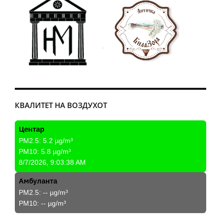
КВАЛИТЕТ НА ВОЗДУХОТ
Центар
PM2.5:
5.2
µg/m³
PM10:
5.8
µg/m³
8/7/2026, 9:03:38 AM
Амбуланта
PM2.5:
--
µg/m³
PM10:
--
µg/m³