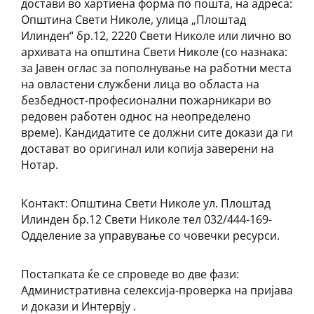
достави во хартиена форма по пошта, на адреса:
Општина Свети Николе, улица „Плоштад
Илинден“ бр.12, 2220 Свети Николе или лично во
архивата на општина Свети Николе (со назнака:
за Јавен оглас за пополнување на работни места
на овластени службени лица во областа на
безбедност-професионални пожарникари во
редовен работен однос на неопределено
време). Кандидатите се должни сите докази да ги
достават во оригинал или копија заверени на
Нотар.
Контакт: Општина Свети Николе ул. Плоштад
Илинден бр.12 Свети Николе тел 032/444-169-
Одделение за управување со човечки ресурси.
Постапката ќе се спроведе во две фази:
Административна селексија-проверка на пријава
и докази и Интервју .