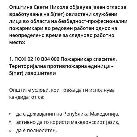
Општина Свети Николе објавува јавен оглас за
вработување на 5(пет) овластени службени
лица во областа на безбедност-професионални
пожарникари во редовен работен однос на
неопределено време за следново работно
место:
ПОЖ 02 10 В04 000 Пожарникар спасител,
Територијална противпожарна единица –
5(пет) извршители
Општите услови, кои треба да ги исполнува
кандидатот се:
да е државјанин на Република Македонија,
активно да го користи македонскиот јазик,
да е полнолетен,