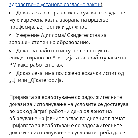
здравствена установа согласно закон
),
Доказ дека со правосилна судска пресуда не
му е изречена казна забрана на вршење
професија, дејност или должност,
Уверение /диплома/ Свидетелства за
завршен степен на образование,
Доказ за работно искуство во струката
евидентирано во Агенцијата за вработување на
РМ како работен стаж
Доказ дека има положено возачки испит од
„Ц “или „Д“категорија.
Пријавата за вработување со задолжителните
докази за исполнување на условите се доставува
во рок од 3(три) работни дена од денот на
објавување на јавниот оглас во дневниот печат.
Пријавата за вработување со задолжителните
докази за исполнување на условите треба да се