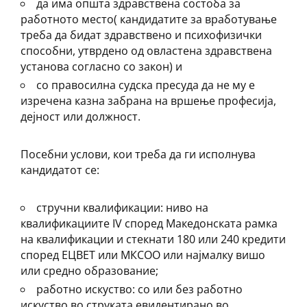
да има општа здравствена состоба за
работното место( кандидатите за вработување
треба да бидат здравствено и психофизички
способни, утврдено од овластена здравствена
установа согласно со закон) и
со правосилна судска пресуда да не му е
изречена казна забрана на вршење професија,
дејност или должност.
Посебни услови, кои треба да ги исполнува
кандидатот се:
стручни квалификации: ниво на
квалификациите IV според Македонската рамка
на квалификации и стекнати 180 или 240 кредити
според ЕЦВЕТ или МКСОО или најмалку вишо
или средно образование;
работно искуство: со или без работно
искуство во струката евидентирано во