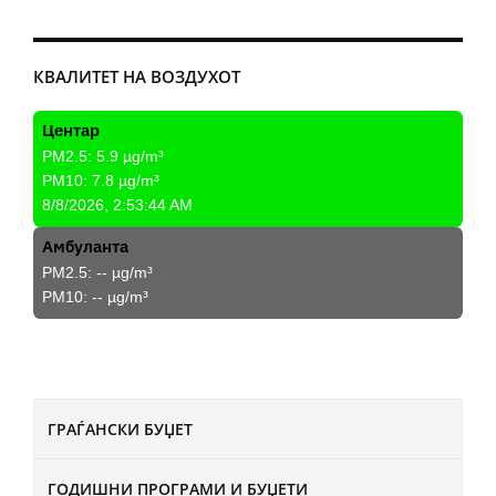
КВАЛИТЕТ НА ВОЗДУХОТ
Центар
PM2.5:
5.9
µg/m³
PM10:
7.8
µg/m³
8/8/2026, 2:53:44 AM
Амбуланта
PM2.5:
--
µg/m³
PM10:
--
µg/m³
ГРАЃАНСКИ БУЏЕТ
ГОДИШНИ ПРОГРАМИ И БУЏЕТИ