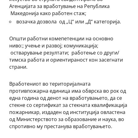
Агенцијата за вработување на Република
Македонија како работен стаж;
возачка дозвола од „Ц“ или „Д“ категорија.
Општи работни комепетенции на основно
ниво:; учење и развој; комуникација;
остварување резултати; работење со други/
тимска работа и ориентираност кон засегнати
страни.
Вработениот во територијалната
противпожарна единица има обврска во рок од
една година од денот на вработувањето, да се
стекне со сертификат за стекната квалификација
пожарникар, издаден од институција овластена
од Министерството за образование и наука, во
спротивно му престанува вработувањето.