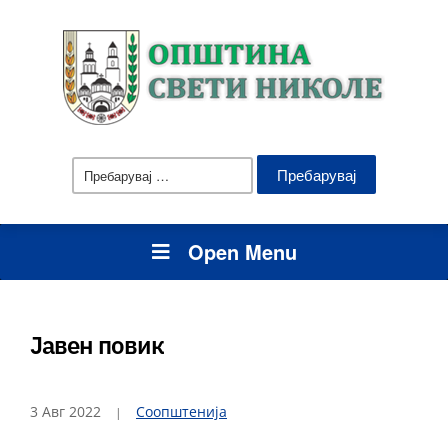
Пребарувај
за:
Open Menu
Јавен повик
3 Авг 2022
Соопштенија