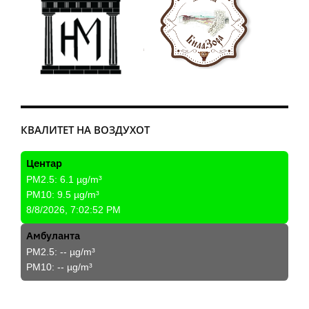
КВАЛИТЕТ НА ВОЗДУХОТ
Центар
PM2.5:
6.1
µg/m³
PM10:
9.5
µg/m³
8/8/2026, 7:02:52 PM
Амбуланта
PM2.5:
--
µg/m³
PM10:
--
µg/m³