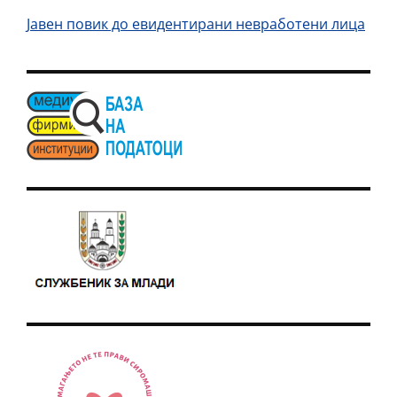
Јавен повик до евидентирани невработени лица