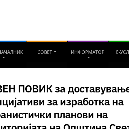
НАЧАЛНИК
СОВЕТ
ИНФОРМАТОР
Е-УС
ВЕН ПОВИК за доставувањ
цијативи за изработка на
банистички планови на
иторијата на Општина Све