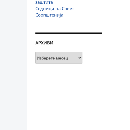
заштита
Седници на Совет
Соопштенија
АРХИВИ
Архиви