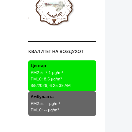
КВАЛИТЕТ НА ВОЗДУХОТ
Центар
PM2.5:
7.1
µg/m³
PM10:
8.5
µg/m³
8/8/2026, 6:25:39 AM
Амбуланта
PM2.5:
--
µg/m³
PM10:
--
µg/m³