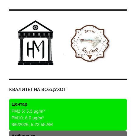
КВАЛИТЕТ НА ВОЗДУХОТ
Центар
PM2.5:
5.3
µg/m³
PM10:
6.0
µg/m³
8/6/2026, 5:22:58 AM
Амбуланта