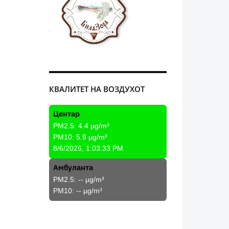
КВАЛИТЕТ НА ВОЗДУХОТ
Центар
PM2.5:
4.4
µg/m³
PM10:
5.9
µg/m³
8/6/2026, 1:03:33 PM
Амбуланта
PM2.5:
--
µg/m³
PM10:
--
µg/m³