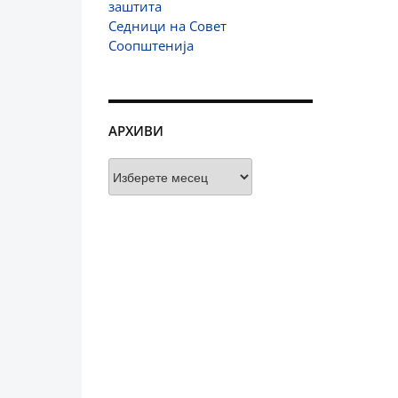
заштита
Седници на Совет
Соопштенија
АРХИВИ
Архиви