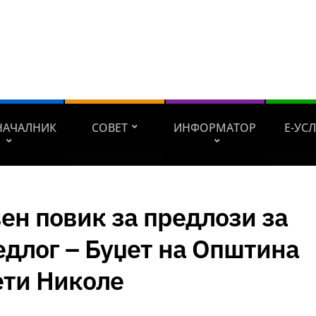
НАЧАЛНИК
СОВЕТ
ИНФОРМАТОР
Е-УС
ен повик за предлози за
длог – Буџет на Општина
ети Николе