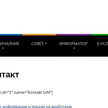
НАЧАЛНИК
СОВЕТ
ИНФОРМАТОР
Е-УС
нтакт
m id=”3″ name=”Kontakt SvN”]
т информации и локали на вработени