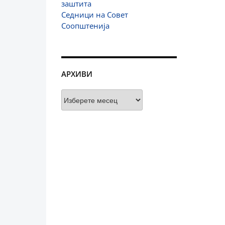
заштита
Седници на Совет
Соопштенија
АРХИВИ
Архиви