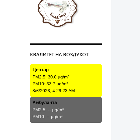
КВАЛИТЕТ НА ВОЗДУХОТ
Центар
PM2.5:
30.0
µg/m³
PM10:
33.7
µg/m³
8/6/2026, 4:29:23 AM
Амбуланта
PM2.5:
--
µg/m³
PM10:
--
µg/m³