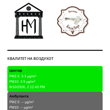
КВАЛИТЕТ НА ВОЗДУХОТ
Центар
PM2.5:
3.3
µg/m³
PM10:
3.9
µg/m³
8/10/2026, 2:12:43 PM
Амбуланта
PM2.5:
--
µg/m³
PM10:
--
µg/m³