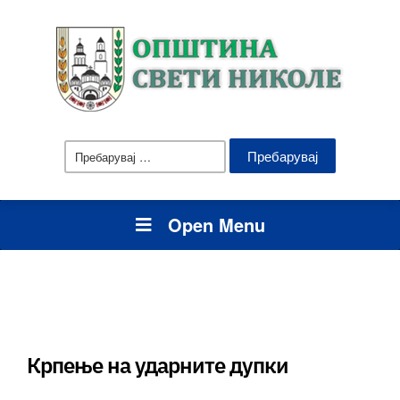
Пребарувај
за:
Open Menu
Крпење на ударните дупки