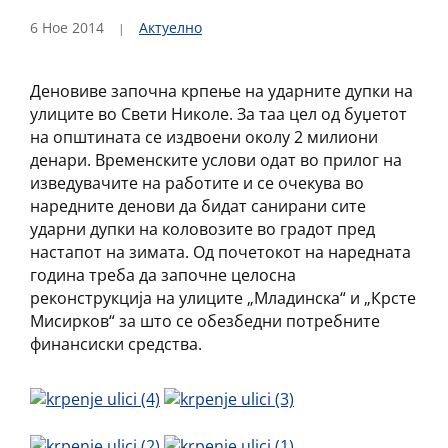
6 Ное 2014
Актуелно
Деновиве започна крпење на ударните дупки на
улиците во Свети Николе. За таа цел од буџетот
на општината се издвоени околу 2 милиони
денари. Временските услови одат во прилог на
изведувачите на работите и се очекува во
наредните денови да бидат санирани сите
ударни дупки на коловозите во градот пред
настапот на зимата. Од почетокот на наредната
година треба да започне целосна
реконструкција на улиците „Младинска“ и „Крсте
Мисирков“ за што се обезбедни потребните
финансиски средства.