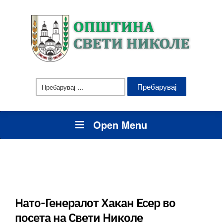
Пребарувај
за:
Open Menu
Нато-Генералот Хакан Есер во
посета на Свети Николе