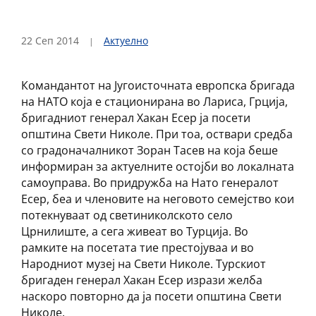
22 Сеп 2014
Актуелно
Командантот на Југоисточната европска бригада
на НАТО која е стационирана во Лариса, Грција,
бригадниот генерал Хакан Есер ја посети
општина Свети Николе. При тоа, оствари средба
со градоначалникот Зоран Тасев на која беше
информиран за актуелните остојби во локалната
самоуправа. Во придружба на Нато генералот
Есер, беа и членовите на неговото семејство кои
потекнуваат од светиниколското село
Црнилиште, а сега живеат во Турција. Во
рамките на посетата тие престојуваа и во
Народниот музеј на Свети Николе. Турскиот
бригаден генерал Хакан Есер изрази желба
наскоро повторно да ја посети општина Свети
Николе.