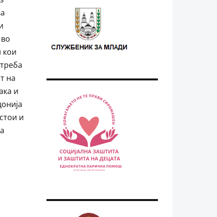
ва
и
 во
 кои
 треба
т на
ака и
донија
остои и
та