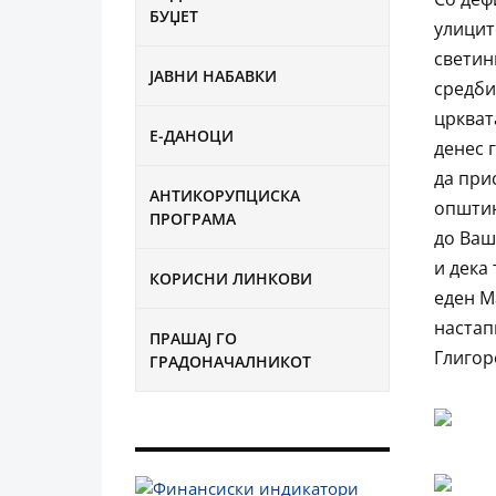
БУЏЕТ
улицит
светин
ЈАВНИ НАБАВКИ
средби
цркват
Е-ДАНОЦИ
денес 
да при
АНТИКОРУПЦИСКА
општин
ПРОГРАМА
до Ваш
и дека
КОРИСНИ ЛИНКОВИ
еден М
настап
ПРАШАЈ ГО
Глигор
ГРАДОНАЧАЛНИКОТ