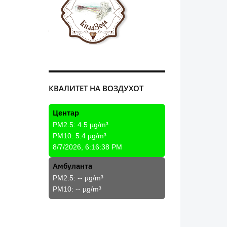
КВАЛИТЕТ НА ВОЗДУХОТ
Центар
PM2.5:
4.5
µg/m³
PM10:
5.4
µg/m³
8/7/2026, 6:16:38 PM
Амбуланта
PM2.5:
--
µg/m³
PM10:
--
µg/m³