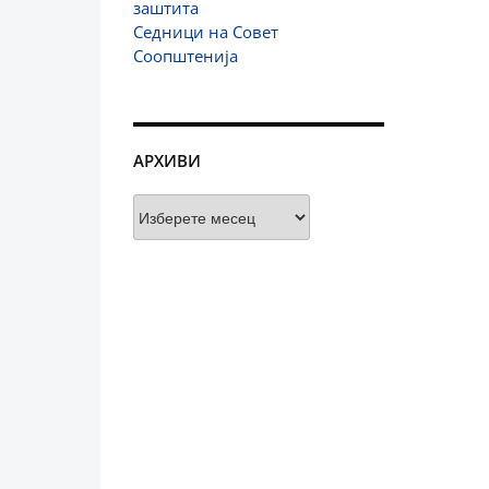
заштита
Седници на Совет
Соопштенија
АРХИВИ
Архиви