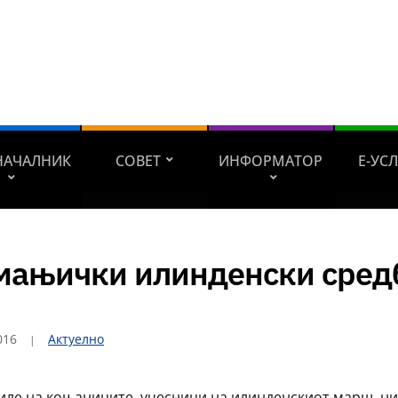
НАЧАЛНИК
СОВЕТ
ИНФОРМАТОР
Е-УС
мањички илинденски сред
016
Актуелно
иле на коњаниците, учесници на илинденскиот марш, ни