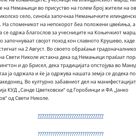
е на Немањици во присуство на голем број жители на о
иколско село, синоќа започнаа Немањичките илинденск
. На споменикот на непокорот беа положени цвеќиња, а
а се одржа благослов за учесниците на Коњичкиот марш
го започнуваат својот поход кон славното Крушево, каде
стигнат на 2 Август. Во своето обраќање градоначалнико
а Свети Николе истакна дека од Немањици праќаат пор
ингтон и до Брисел, дека традицијата опстојува во Маке
 таа ја одржала и ќе ја одржува нашата земја се додека п
акедонец. Во културно забавниот дел на манифестација
ија КУД „Санде Цветковски“ од Горобинци и ФА „Јанко
ов“ од Свети Николе.