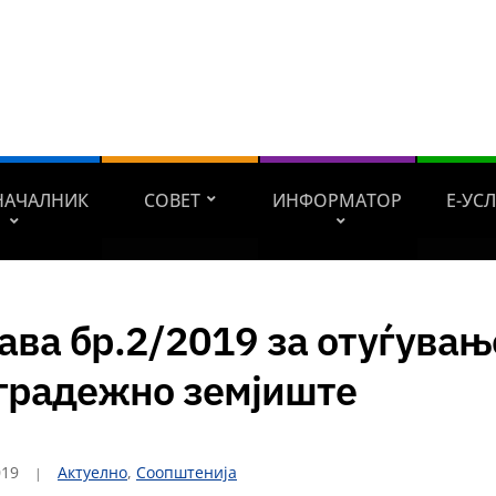
НАЧАЛНИК
СОВЕТ
ИНФОРМАТОР
Е-УС
ава бр.2/2019 за отуѓувањ
 градежно земјиште
019
Актуелно
,
Соопштенија