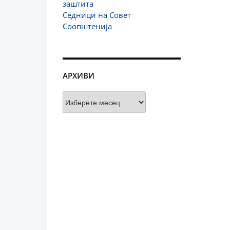
заштита
Седници на Совет
Соопштенија
АРХИВИ
Архиви