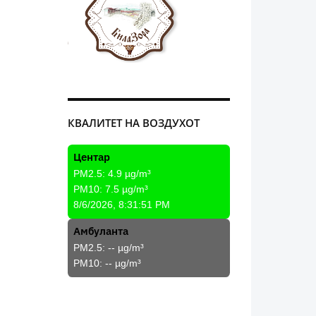
КВАЛИТЕТ НА ВОЗДУХОТ
Центар
PM2.5:
4.9
µg/m³
PM10:
7.5
µg/m³
8/6/2026, 8:31:51 PM
Амбуланта
PM2.5:
--
µg/m³
PM10:
--
µg/m³