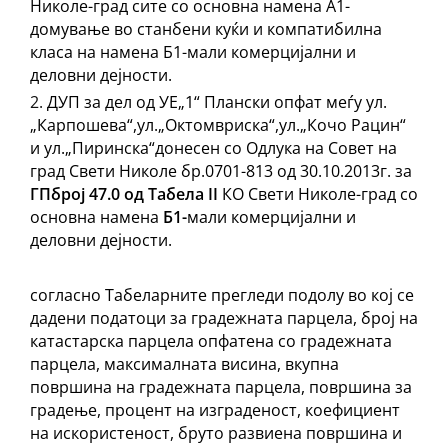
Николе-град сите со основна намена А1-
домување во станбени куќи и компатибилна
класа на намена Б1-мали комерцијални и
деловни дејности.
ДУП за дел од УЕ„1“ Плански опфат меѓу ул.
„Карпошева“,ул.„Октомвриска“,ул.„Кочо Рацин“
и ул.„Пиринска“донесен со Одлука на Совет на
град Свети Николе бр.0701-813 од 30.10.2013г. за
ГП
број 47
.0
од Табела
II
КО Свети Николе-град со
основна намена
Б1-
мали комерцијални и
деловни дејности.
согласно Табеларните прегледи подолу во кој се
дадени податоци за градежната парцела, број на
катастарска парцела опфатена со градежната
парцела, максималната висина, вкупна
површина на градежната парцела, површина за
градење, процент на изграденост, коефициент
на искористеност, бруто развиена површина и