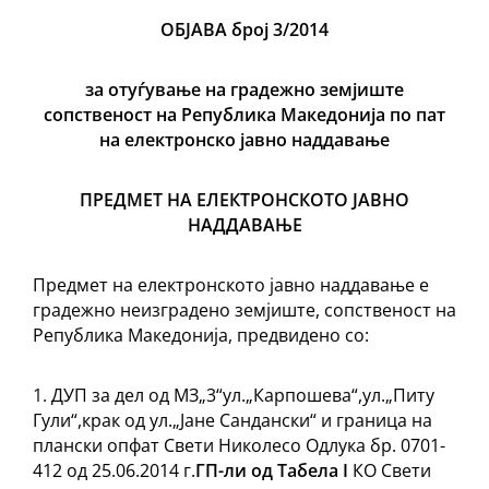
ОБЈАВА
број
3/
2014
за отуѓување на градежно земјиште
сопственост на Република Македонија
по пат
на електронско
јавно
наддавање
ПРЕДМЕТ НА ЕЛЕКТРОНСКОТО ЈАВНО
НАДДАВАЊЕ
Предмет на електронското јавно наддавање е
градежно неизградено земјиште, сопственост на
Република Македонија, предвидено со:
ДУП за дел од МЗ„3“ул.„Карпошева“,ул.„Питу
Гули“,крак од ул.„Јане Сандански“ и граница на
плански опфат Свети Николесо Одлука бр. 0701-
412 од 25.06.2014 г.
ГП-ли од Табела
I
КО Свети