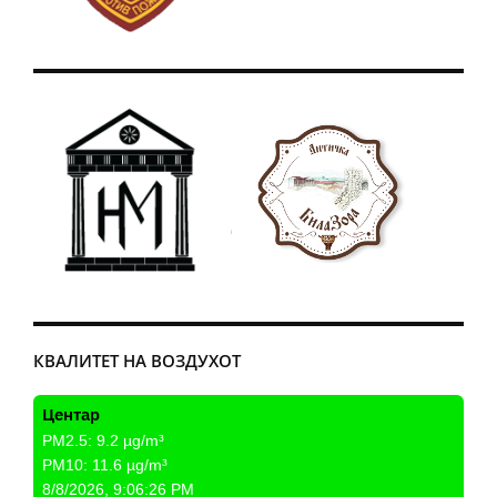
КВАЛИТЕТ НА ВОЗДУХОТ
Центар
PM2.5:
9.2
µg/m³
PM10:
11.6
µg/m³
8/8/2026, 9:06:26 PM