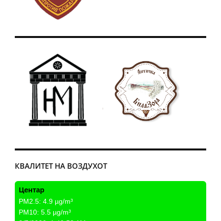
КВАЛИТЕТ НА ВОЗДУХОТ
Центар
PM2.5:
4.9
µg/m³
PM10:
5.5
µg/m³