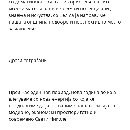
со домаќински пристап и користење на сите
можни материјални и човечки потенцијали ,
знаења и искуства, со цел да ја направиме
нашата општина подобро и перспективно место
за живеење.
Драги сограѓани,
Пред нас еден нов период, нова година во која
влегуваме со нова енергија со која ќе
продолжиме да ја оствариме нашата визија за
модерно, економски просперитетно и
современо Свети Николе .