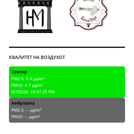
КВАЛИТЕТ НА ВОЗДУХОТ
Центар
PM2.5:
5.3
µg/m³
PM10:
6.7
µg/m³
8/7/2026, 10:57:25 PM
Амбуланта
PM2.5:
--
µg/m³
PM10:
--
µg/m³