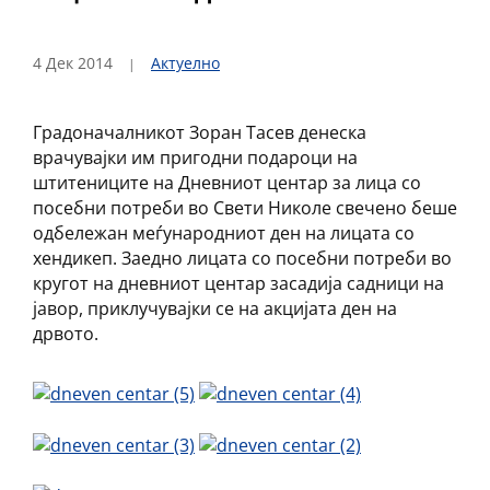
4 Дек 2014
Актуелно
Градоначалникот Зоран Тасев денеска
врачувајки им пригодни подароци на
штитениците на Дневниот центар за лица со
посебни потреби во Свети Николе свечено беше
одбележан меѓународниот ден на лицата со
хендикеп. Заедно лицата со посебни потреби во
кругот на дневниот центар засадија садници на
јавор, приклучувајки се на акцијата ден на
дрвото.