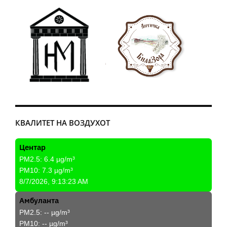
КВАЛИТЕТ НА ВОЗДУХОТ
Центар
PM2.5:
6.4
µg/m³
PM10:
7.3
µg/m³
8/7/2026, 9:13:23 AM
Амбуланта
PM2.5:
--
µg/m³
PM10:
--
µg/m³