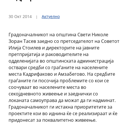
30 Окт 2014
Актуелно
Градоначалникот на општина Свети Николе
Зоран Тасев заедно со претседателот на Советот
Илија Стоилев и директорите на јавните
претпријатија и раководителите на
одделенијата во општинската администрација
оствари средби со граѓаните на населените
места Кадрифаково и Амзабегово. На средбите
граѓаните ги посочија проблемите со кои се
соочуваат во населените места во
секојдневното живеење и заеднички со
локаната самоуправа да можат да ги надминат.
Градоначалникот ги истакна приоритетите за
проектите кои во иднина ќе се реализираат и ќе
придонесат за поквалитетно живеење.