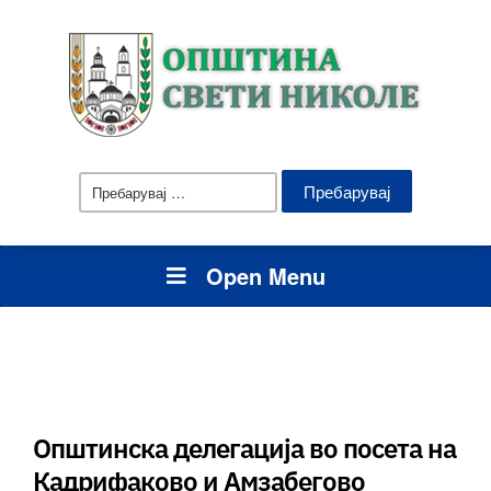
Пребарувај
за:
Open Menu
Општинска делегација во посета на
Кадрифаково и Амзабегово