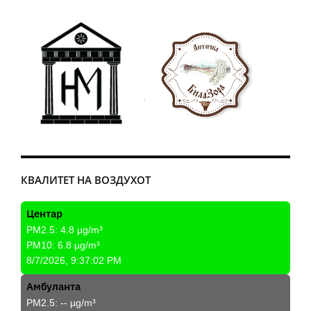
КВАЛИТЕТ НА ВОЗДУХОТ
Центар
PM2.5:
4.8
µg/m³
PM10:
6.8
µg/m³
8/7/2026, 9:37:02 PM
Амбуланта
PM2.5:
--
µg/m³