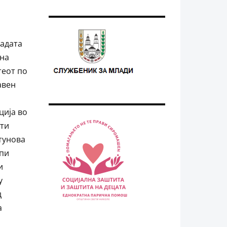
адата
 на
теот по
авен
и
ција во
ети
тунова
апи
и
у
д
а