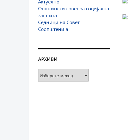
Актуелно
Општински совет за социјална
заштита
Седници на Совет
Соопштенија
АРХИВИ
Архиви