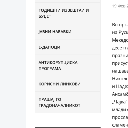
19 Фев 
ГОДИШНИ ИЗВЕШТАИ И
БУЏЕТ
Во орг
ЈАВНИ НАБАВКИ
на Рус
Мекедо
Е-ДАНОЦИ
десетт
празни
АНТИКОРУПЦИСКА
присус
ПРОГРАМА
нашава
Николе
КОРИСНИ ЛИНКОВИ
и Наде
Ансамб
ПРАШАЈ ГО
„Чајка
ГРАДОНАЧАЛНИКОТ
млади 
просла
сламен