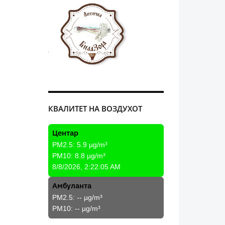
КВАЛИТЕТ НА ВОЗДУХОТ
Центар
PM2.5:
5.9
µg/m³
PM10:
8.8
µg/m³
8/8/2026, 2:22:05 AM
Амбуланта
PM2.5:
--
µg/m³
PM10:
--
µg/m³