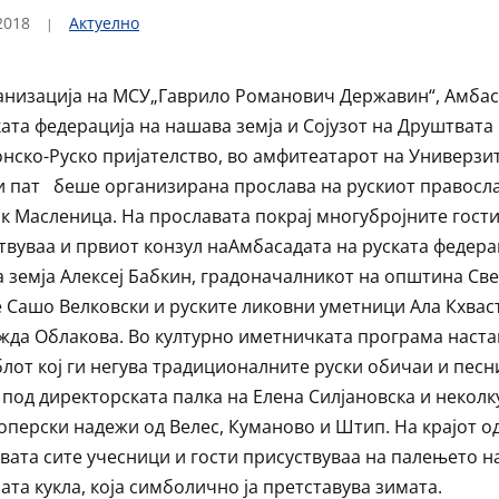
2018
Актуелно
анизација на МСУ„Гаврило Романович Державин“, Амбас
ката федерација на нашава земја и Сојузот на Друштвата
нско-Руско пријателство, во амфитеатарот на Универзи
и пат беше организирана прослава на рускиот правосл
к Масленица. На прославата покрај многубројните гост
твуваа и првиот конзул наАмбасадата на руската федера
 земја Алексеј Бабкин, градоначалникот на општина Св
 Сашо Велковски и руските ликовни уметници Ала Кхвас
жда Облакова. Во културно иметничката програма наст
лот кој ги негува традиционалните руски обичаи и песн
“ под директорската палка на Елена Силјановска и неколк
оперски надежи од Велес, Куманово и Штип. На крајот о
вата сите учесници и гости присуствуваа на палењето н
ата кукла, која симболично ја претставува зимата.