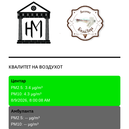
КВАЛИТЕТ НА ВОЗДУХОТ
Центар
PM2.5:
3.4
µg/m³
PM10:
4.3
µg/m³
8/9/2026, 8:00:08 AM
Амбуланта
PM2.5:
--
µg/m³
PM10:
--
µg/m³