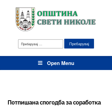
Пребарувај
за:
Open Menu
Потпишана спогодба за соработка