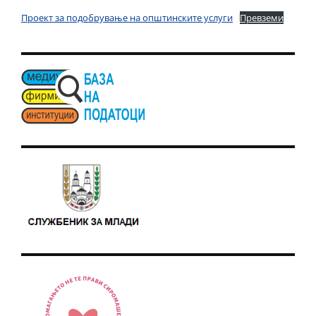
Проект за подобрување на општинските услуги
Превземи