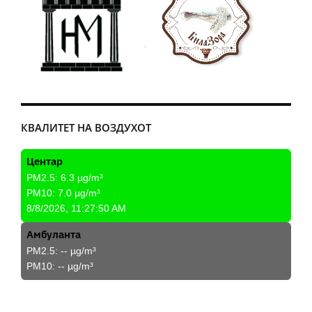
КВАЛИТЕТ НА ВОЗДУХОТ
Центар
PM2.5:
6.3
µg/m³
PM10:
7.0
µg/m³
8/8/2026, 11:27:50 AM
Амбуланта
PM2.5:
--
µg/m³
PM10:
--
µg/m³