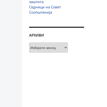
заштита
Седници на Совет
Соопштенија
АРХИВИ
Архиви