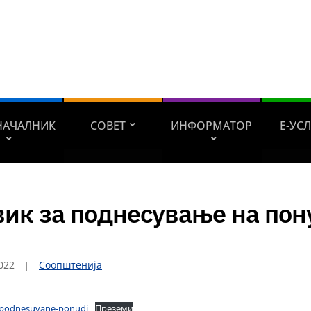
НАЧАЛНИК
СОВЕТ
ИНФОРМАТОР
Е-УС
ик за поднесување на пон
022
Соопштенија
-podnesuvane-ponudi
Преземи