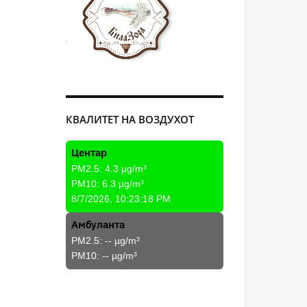
КВАЛИТЕТ НА ВОЗДУХОТ
Центар
PM2.5:
4.3
µg/m³
PM10:
6.3
µg/m³
8/7/2026, 10:23:18 PM
Амбуланта
PM2.5:
--
µg/m³
PM10:
--
µg/m³