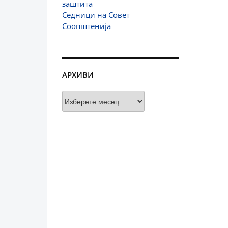
заштита
Седници на Совет
Соопштенија
АРХИВИ
Архиви