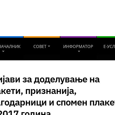
НАЧАЛНИК
СОВЕТ
ИНФОРМАТОР
Е-УС
јави за доделување на
кети, признанија,
годарници и спомен плаке
2017 година