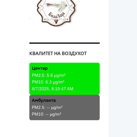
КВАЛИТЕТ НА ВОЗДУХОТ
Центар
PM2.5:
5.6
µg/m³
PM10:
6.3
µg/m³
8/7/2026, 8:19:47 AM
Амбуланта
PM2.5:
--
µg/m³
PM10:
--
µg/m³