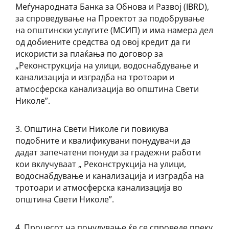
Меѓународната Банка за Обнова и Развој (IBRD),
за спроведување на Проектот за подобрување
на општински услугите (МСИП) и има намера дел
од добиените средства од овој кредит да ги
искористи за плаќања по договор за
„Реконструкција на улици, водоснабдување и
канализација и изградба на тротоари и
атмосферска канализација во општина Свети
Николе”.
3. Општина Свети Николе ги повикува
подобните и квалификувани понудувачи да
дадат запечатени понуди за градежни работи
кои вклучуваат „ Реконструкција на улици,
водоснабдување и канализација и изградба на
тротоари и атмосферска канализација во
општина Свети Николе”.
4. Процесот на понудување ќе се спроведе преку