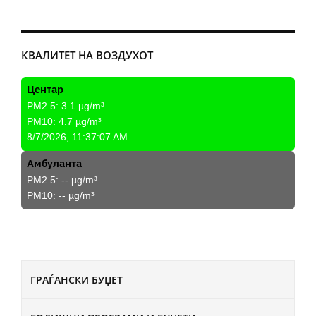
КВАЛИТЕТ НА ВОЗДУХОТ
Центар
PM2.5:
3.1
µg/m³
PM10:
4.7
µg/m³
8/7/2026, 11:37:07 AM
Амбуланта
PM2.5:
--
µg/m³
PM10:
--
µg/m³
ГРАЃАНСКИ БУЏЕТ