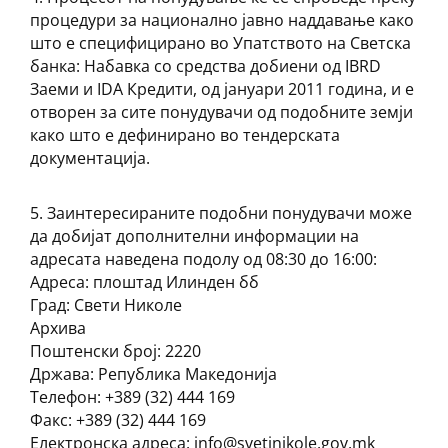
процедури за национално јавно наддавање како
што е специфицирано во Упатството на Светска
банка: Набавка со средства добиени од IBRD
Заеми и IDA Кредити, од јануари 2011 година, и е
отворен за сите понудувачи од подобните земји
како што е дефинирано во тендерската
документација.
5. Заинтересираните подобни понудувачи може
да добијат дополнителни информации на
адресата наведена подолу од 08:30 до 16:00:
Адреса: плоштад Илинден бб
Град: Свети Николе
Архива
Поштенски број: 2220
Држава: Република Македонија
Телефон: +389 (32) 444 169
Факс: +389 (32) 444 169
Електронска адреса: info@svetinikole.gov.mk