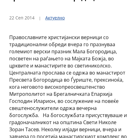
22 Сеп 2014
Актуелно
Православните христијански верници со
традиционални обреди вчера го празнуваа
големиот верски празник Мала Богородица,
посветен на раѓањето на Мајката Божја, во
црквите и манастирите во светиниколско.
Централната прослава се одржа во манастирот
Пресвета Богородица во Ѓуриште, прексиноќа,
кога неговото високопреосвештенство
Митрополитот на Брегалничката Епархија
Господин Иларион, во сослужение на повеќе
свештенослужители одржа вечерна
богослужба. На богослужбата присуствуваше и
градоначалникот на општина Свети Николе
Зоран Тасев. Неколку илјади верници, вчера и
завчера го посетија манастирскиот комплекс во