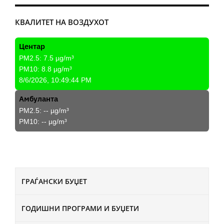
КВАЛИТЕТ НА ВОЗДУХОТ
Центар
PM2.5:
7.5
µg/m³
PM10:
8.8
µg/m³
8/6/2026, 10:49:44 PM
Амбуланта
PM2.5:
--
µg/m³
PM10:
--
µg/m³
ГРАЃАНСКИ БУЏЕТ
ГОДИШНИ ПРОГРАМИ И БУЏЕТИ