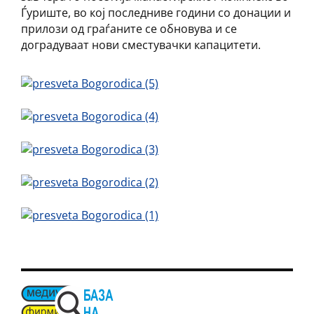
Ѓуриште, во кој последниве години со донации и
прилози од граѓаните се обновува и се
доградуваат нови сместувачки капацитети.