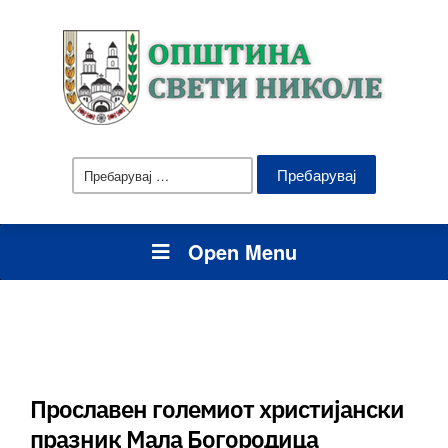
Пребарувај
за:
Open Menu
Прославен големиот христијански
празник Мала Богородица