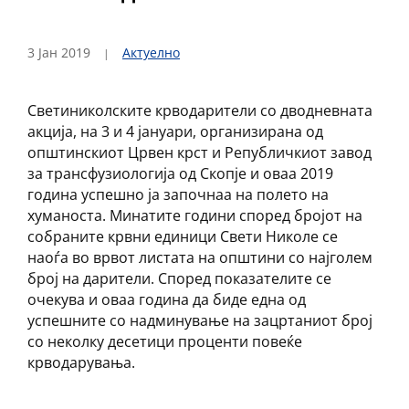
3 Јан 2019
Актуелно
Светиниколските крводарители со дводневната
акција, на 3 и 4 јануари, организирана од
општинскиот Црвен крст и Републичкиот завод
за трансфузиологија од Скопје и оваа 2019
година успешно ја започнаа на полето на
хуманоста. Минатите години според бројот на
собраните крвни единици Свети Николе се
наоѓа во врвот листата на општини со најголем
број на дарители. Според показателите се
очекува и оваа година да биде една од
успешните со надминување на зацртаниот број
со неколку десетици проценти повеќе
крводарувања.