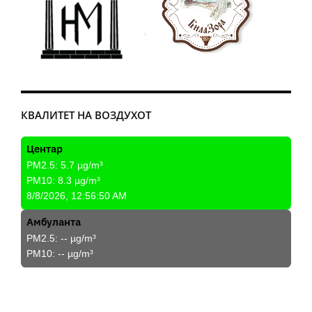
КВАЛИТЕТ НА ВОЗДУХОТ
Центар
PM2.5:
5.7
µg/m³
PM10:
8.3
µg/m³
8/8/2026, 12:56:50 AM
Амбуланта
PM2.5:
--
µg/m³
PM10:
--
µg/m³