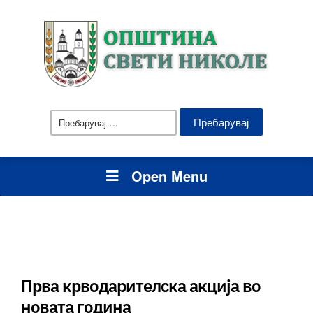
Пребарувај
за:
Open Menu
Прва крводарителска акција во
новата година