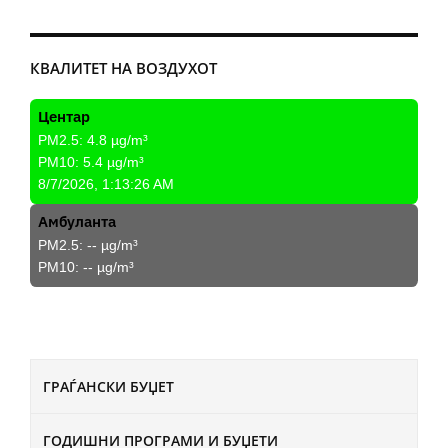
КВАЛИТЕТ НА ВОЗДУХОТ
Центар
PM2.5:
4.8
µg/m³
PM10:
5.4
µg/m³
8/7/2026, 1:13:26 AM
Амбуланта
PM2.5:
--
µg/m³
PM10:
--
µg/m³
ГРАЃАНСКИ БУЏЕТ
ГОДИШНИ ПРОГРАМИ И БУЏЕТИ