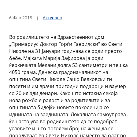
6 Фев 2018
Актуелно
Во родилиштето на Здравствениот дом
„Примариус Доктор Ѓорѓи Гаврилски“ во Свети
Николе на 31 Јануари годинава се роди првото
бебе. Мајката Марија Зафирова ја роди
ќеркичката Мелани долга 53 сантиметри и тешка
4050 грама. Денеска градоначалникот на
општина Свети Николе Сашо Велковски ги
посети и им врачи пригодни подароци и ваучер
со 20 илјади денари. Како што истакна секоја
нова рожба е радост и за родителите и за
општината бидејќи новите поколенија се
иднината на заедницата. Локалната самоуправа
ќе настојува во родилиштето да се подобрат
условите и што поголем број на жени да се
породуваат во Свети Николе наместо да одат во