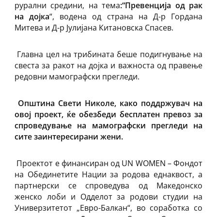
рурални средини, на тема
:
“Превенција од рак
на дојка
“, водена од страна на Д-р Гордана
Митева и Д-р Јулијана Китановска Спасев.
Главна цел на трибината беше подигнување на
свеста за ракот на дојка и важноста од правење
редовни мамографски прегледи.
Општина Свети Николе, како поддржувач на
овој проект, ќе обезбеди бесплатен превоз за
спроведување на мамографски прегледи на
сите заинтересирани жени.
Проектот е финансиран од UN WOMEN – Фондот
на Обединетите Нации за родова еднаквост, а
партнерски се спроведува од Македонско
женско лоби и Одделот за родови студии на
Универзитетот „Евро-Балкан“, во соработка со