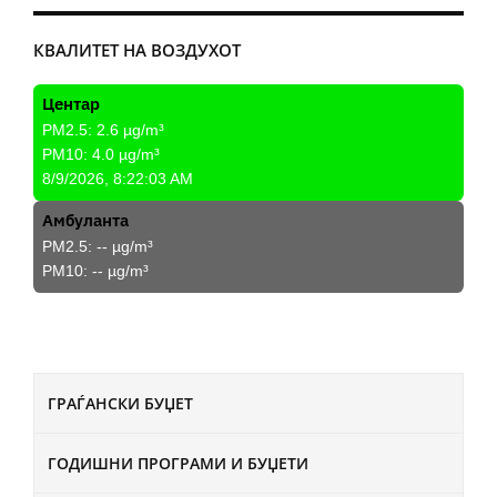
КВАЛИТЕТ НА ВОЗДУХОТ
Центар
PM2.5:
2.6
µg/m³
PM10:
4.0
µg/m³
8/9/2026, 8:22:03 AM
Амбуланта
PM2.5:
--
µg/m³
PM10:
--
µg/m³
ГРАЃАНСКИ БУЏЕТ
ГОДИШНИ ПРОГРАМИ И БУЏЕТИ