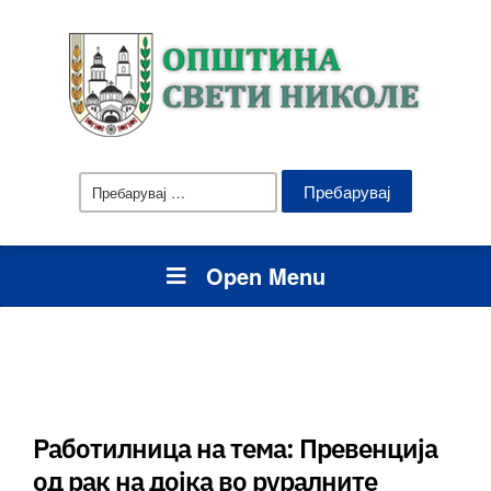
Пребарувај
за:
Open Menu
Работилница на тема: Превенција
од рак на дојка во руралните