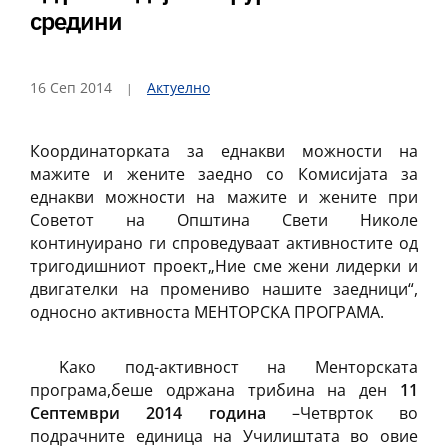
средини
16 Сеп 2014
Актуелно
Координаторката за еднакви можности на
мажите и жените заедно со Комисијата за
еднакви можности на мажите и жените при
Советот на Општина Свети Николе
континуирано ги спроведуваат активностите од
тригодишниот проект„Ние сме жени лидерки и
двигателки на промениво нашите заедници“,
односно активноста МЕНТОРСКА ПРОГРАМА.
Kако под-активност на Менторската
програма,бешe oдржана трибина на ден
11
Септември 2014 година
–Четврток во
подрачните единица на Училиштата во овие